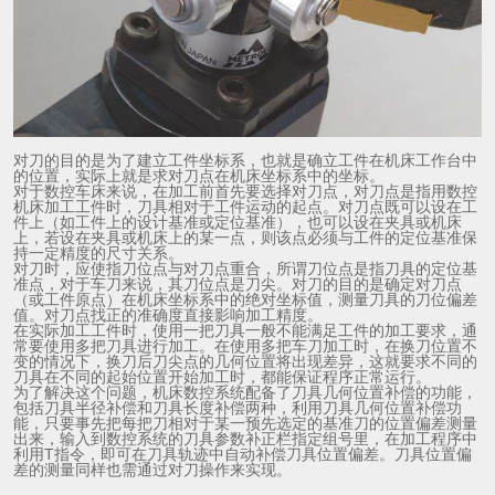
对刀的目的是为了建立工件坐标系，也就是确立工件在机床工作台中
的位置，实际上就是求对刀点在机床坐标系中的坐标。
对于数控车床来说，在加工前首先要选择对刀点，对刀点是指用数控
机床加工工件时，刀具相对于工件运动的起点。对刀点既可以设在工
件上（如工件上的设计基准或定位基准），也可以设在夹具或机床
上，若设在夹具或机床上的某一点，则该点必须与工件的定位基准保
持一定精度的尺寸关系。
对刀时，应使指刀位点与对刀点重合，所谓刀位点是指刀具的定位基
准点，对于车刀来说，其刀位点是刀尖。对刀的目的是确定对刀点
（或工件原点）在机床坐标系中的绝对坐标值，测量刀具的刀位偏差
值。对刀点找正的准确度直接影响加工精度。
在实际加工工件时，使用一把刀具一般不能满足工件的加工要求，通
常要使用多把刀具进行加工。在使用多把车刀加工时，在换刀位置不
变的情况下，换刀后刀尖点的几何位置将出现差异，这就要求不同的
刀具在不同的起始位置开始加工时，都能保证程序正常运行。
为了解决这个问题，机床数控系统配备了刀具几何位置补偿的功能，
包括刀具半径补偿和刀具长度补偿两种，利用刀具几何位置补偿功
能，只要事先把每把刀相对于某一预先选定的基准刀的位置偏差测量
出来，输入到数控系统的刀具参数补正栏指定组号里，在加工程序中
利用T指令，即可在刀具轨迹中自动补偿刀具位置偏差。刀具位置偏
差的测量同样也需通过对刀操作来实现。